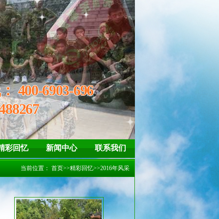
精神
信、坚强 懂得惜福、感恩
线：
400-6903-696
488267
精彩回忆
新闻中心
联系我们
当前位置：
首页
>>
精彩回忆
>>
2016年风采