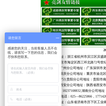
真正的技术！
请您留言
感谢您的关注，当前客服人员不在
2
线，请填写一下您的信息，我们会
尽快和您联系。
杭州分公司地址：浙江省杭州市滨江区滨盛路187
公司地址：北京市海淀区西三环北路72号世纪经
素质拓展
19921806981;广州分公司地址：广东深圳市
18825214466;重庆分公司地址：重庆市渝
话：13647232753;贵阳分公司地址：贵
18087127855;西安分公司地址：陕西省
格林融, 电话：18237108832;湖南分公
际4幢2单元，电话：025—86225866，17714
济南分公司地址：山东省济南市历下区工业南路1