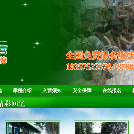
培养孩子“亮剑”
学会自
全国免费报名热
19357527376 18768
地
课程介绍
入营须知
安全保障
在线报名