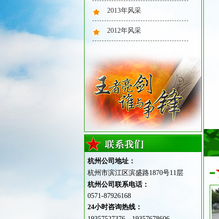
2013年风采
2012年风采
素质拓展
我也是小小军人啦
杭州公司地址：
杭州市滨江区滨盛路1870号11层
杭州公司联系电话：
0571-87926168
24小时咨询热线：
给父母行军礼
19357527376、19357678606