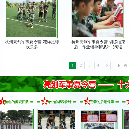
杭州亮剑军事夏令营-花样足球
杭州亮剑军事夏令营-训练结束
欢乐多
后，作业辅导和课外书阅读
1
2
3
4
5
下一页
核心的师资团队
专业的课程设计
完善的后勤保障