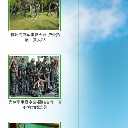
杭州亮剑军事夏令营-户外拓
展：真人CS
亮剑军事夏令营-团结合作，齐
心协力闯难关