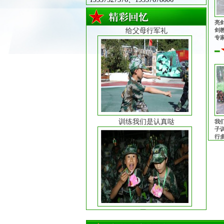
亮
剑
专
心
志
同
队
训练我们是认真哒
我
子
行
老
前
吃蛋糕咯