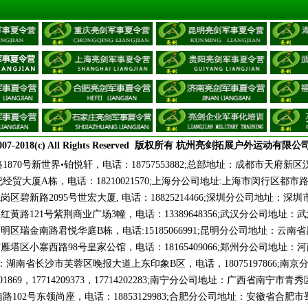
007-2018(c) All Rights Reserved 版权所有 杭州亮剑拓展户外运动有限公
0号新世界•铂悦轩，电话：18757553882;总部地址：成都市天府新区汉州
贸大厦A栋，电话：18210021570;上海分公司地址:上海市闵行区都市
龙岗区碧新路2095号世宏大厦, 电话：18825214466;深圳分公司地址：深
北区红黄路121号紫荆商业广场3幢，电话：13389648356;武汉分公司地
阳市南明区瑞金南路君悦华庭B栋，电话:15185066991;昆明分公司地址：
西安市雁塔区小寨西路98号皇家公馆，电话：18165409066;郑州分公司
司地址：湖南省长沙市芙蓉区晚报大道上东印象B区，电话，18075197866;
201869，17714209373，17714202283;南宁分公司地址：广西省南宁市青
02号东领尚座，电话：18853129983;合肥分公司地址：安徽省合