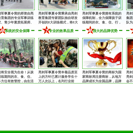
剑军事夏令营的师资由亮
亮剑军事夏令营秉承由亮剑
亮剑军事夏令营拥有系统的
亮剑
教育集团的专业军事训练
教育集团专家团队独自研发
保障机制，全力保障孩子训
集团
家、青少年素质拓展师、
开创的8大训练模式，将8大
练期间的衣、食、住、行，
队为
理健康教育专家、知名励
专业训练模式有机融为一
为孩子的训练成长提供完善
从孩
系统的安全保障
专业的效果品质
强大的品牌优势
教育专家、畅销书作者共
体，多角度、多方位提升孩
的后勤保障！
细致
组成的核心专业师资团
子的综合素质！
！
们将安全视为生命！从孩
亮剑军事夏令营本着品质至
亮剑军事夏令营的商标为国
亮剑
训练期间的衣、食、住、
上的方针已累计服务学生十
家商标局注册商标，从地方
亮剑
多方位有效管控，由生活
万人次以上，名列行业前
品牌成长为全国品牌，品牌
会不
师24小时监护，并在入营
茅！获得家长与学生的充分
知名度和影响力与日俱增，
诠释
为每一位孩子购买保险。
肯定和赞誉，让全国的孩子
安全、正规，值得信赖！
亿万
都能在不同的城市参加亮剑
军事夏令营！