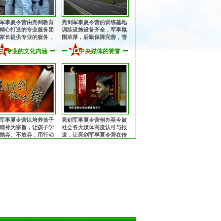
军事夏令营由亮剑教育
亮剑军事夏令营的训练基地
精心打造的专业服务团
训练设施设备齐全，军事氛
家长提供专业的服务，
围浓厚，后勤保障完善，管
子入营到离营全程提供
理规范安全，纪律作风优
专业的文化内涵
中央媒体的赞誉
、周到的服务！
良，让孩子获得持久、优良
的熏陶！
军事夏令营以培养孩子
亮剑军事夏令营创办至今被
精神为宗旨，让孩子学
社会各大媒体高度认可与报
抛弃、不放弃，用行动
道，让亮剑军事夏令营在传
中华军魂的魅力，锻造
播中华军魂的征程上更加执
中国心！
著与坚定！