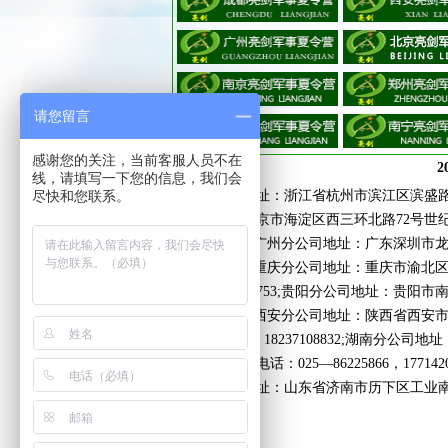
素质拓展
请您留言
感谢您的关注，当前客服人员不在
2
线，请填写一下您的信息，我们会
尽快和您联系。
杭州分公司地址：浙江省杭州市滨江区滨盛路187
公司地址：北京市海淀区西三环北路72号世纪经
19921806981;广州分公司地址：广东深圳市
18825214466;重庆分公司地址：重庆市渝
话：13647232753;贵阳分公司地址：贵
18087127855;西安分公司地址：陕西省
格林融, 电话：18237108832;湖南分公
际4幢2单元，电话：025—86225866，17714
济南分公司地址：山东省济南市历下区工业南路1
19956512059