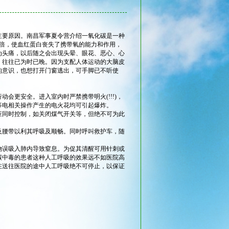
要原因。南昌军事夏令营介绍一氧化碳是一种
0倍，使血红蛋白丧失了携带氧的能力和作用，
为头痛，以后随之会出现头晕、眼花、恶心、心
，往往已为时已晚。因为支配人体运动的大脑皮
的意识，也想打开门窗逃出，可手脚已不听使
更安全。进入室内时严禁携带明火(!!!)，
等电相关操作产生的电火花均可引起爆炸。
同时控制，如关闭煤气开关等，但绝不可为此
腰带以利其呼吸及顺畅。同时呼叫救护车，随
误吸入肺内导致窒息。为促其清醒可用针刺或
碳中毒的患者这种人工呼吸的效果远不如医院高
在送往医院的途中人工呼吸绝不可停止，以保证