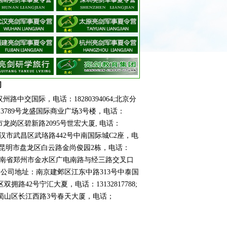
司
路中交国际，电话：18280394064;北京分
路3789号龙盛国际商业广场3号楼，电话：
圳市龙岗区碧新路2095号世宏大厦, 电话：
址：武汉市武昌区武珞路442号中南国际城C2座，电
云南省昆明市盘龙区白云路金尚俊园2栋，电话：
地址：河南省郑州市金水区广电南路与经三路交叉口
南京分公司地址：南京建邺区江东中路313号中泰国
秀区双拥路42号宁汇大夏，电话：13132817788;
肥市蜀山区长江西路3号春天大厦，电话；