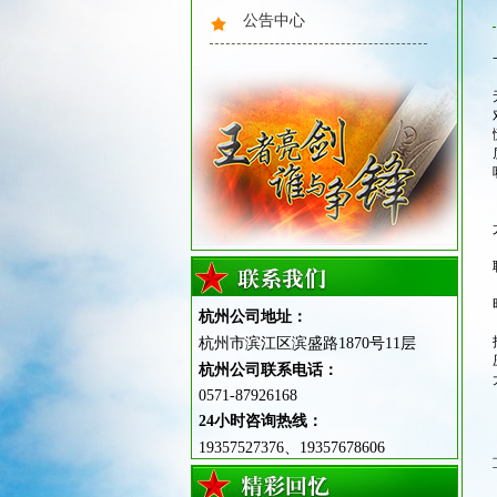
公告中心
我也是小小军人啦
给父母行军礼
杭州公司地址：
杭州市滨江区滨盛路1870号11层
杭州公司联系电话：
0571-87926168
24小时咨询热线：
训练我们是认真哒
19357527376、19357678606