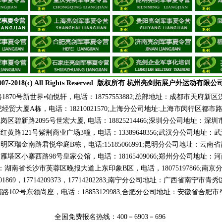
007-2018(c) All Rights Reserved 版权所有 杭州亮剑拓展户外运动有限公
0号新世界•铂悦轩，电话：18757553882;总部地址：成都市天府新区汉州
贸大厦A栋，电话：18210021570;上海分公司地址:上海市闵行区都市
龙岗区碧新路2095号世宏大厦, 电话：18825214466;深圳分公司地址：深
北区红黄路121号紫荆商业广场3幢，电话：13389648356;武汉分公司地
阳市南明区瑞金南路君悦华庭B栋，电话:15185066991;昆明分公司地址：
西安市雁塔区小寨西路98号皇家公馆，电话：18165409066;郑州分公司
司地址：湖南省长沙市芙蓉区晚报大道上东印象B区，电话，18075197866;
201869，17714209373，17714202283;南宁分公司地址：广西省南宁市青
02号东领尚座，电话：18853129983;合肥分公司地址：安徽省合
全国免费报名热线：400－6903－696