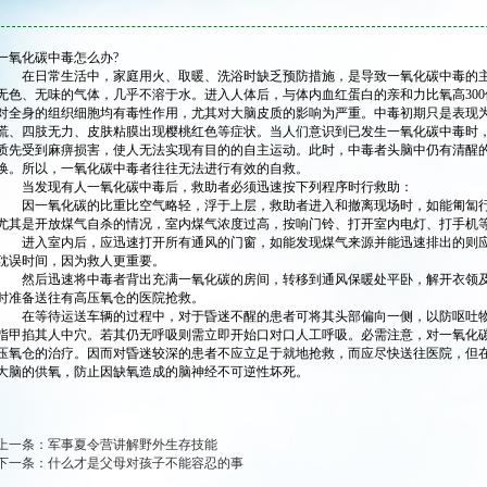
一氧化碳中毒怎么办?
在日常生活中，家庭用火、取暖、洗浴时缺乏预防措施，是导致一氧化碳中毒的主
无色、无味的气体，几乎不溶于水。进入人体后，与体内血红蛋白的亲和力比氧高30
对全身的组织细胞均有毒性作用，尤其对大脑皮质的影响为严重。中毒初期只是表现
慌、四肢无力、皮肤粘膜出现樱桃红色等症状。当人们意识到已发生一氧化碳中毒时
质先受到麻痹损害，使人无法实现有目的的自主运动。此时，中毒者头脑中仍有清醒
唤。所以，一氧化碳中毒者往往无法进行有效的自救。
当发现有人一氧化碳中毒后，救助者必须迅速按下列程序时行救助：
因一氧化碳的比重比空气略轻，浮于上层，救助者进入和撤离现场时，如能匍匐行动会
尤其是开放煤气自杀的情况，室内煤气浓度过高，按响门铃、打开室内电灯、打手机
进入室内后，应迅速打开所有通风的门窗，如能发现煤气来源并能迅速排出的则应
耽误时间，因为救人更重要。
然后迅速将中毒者背出充满一氧化碳的房间，转移到通风保暖处平卧，解开衣领及
时准备送往有高压氧仓的医院抢救。
在等待运送车辆的过程中，对于昏迷不醒的患者可将其头部偏向一侧，以防呕吐物
指甲掐其人中穴。若其仍无呼吸则需立即开始口对口人工呼吸。必需注意，对一氧化
压氧仓的治疗。因而对昏迷较深的患者不应立足于就地抢救，而应尽快送往医院，但
大脑的供氧，防止因缺氧造成的脑神经不可逆性坏死。
上一条：
军事夏令营讲解野外生存技能
下一条：
什么才是父母对孩子不能容忍的事